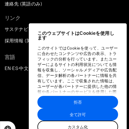
連絡先 (英語のみ)
リンク
サステナビリティへの取り組み
このウェブサイトはCookieを使用し
ます
採用情報 (英語のみ)
このサイトではCookieを使って、ユーザー
に合わせたコンテンツや広告の表示、トラ
言語
フィックの分析を行っています。またユー
ザーによるサイトの利用状況についても情
EN
ES
中文
日本語
▪
▪
▪
報を収集し、ソーシャルメディアや広告配
信、データ解析の各パートナーに情報を共
有しています。ここで収集された情報は、
ユーザーが各パートナーに提供した他の情
報や各パートナーのサービスを使用した際
に収集された情報と組み合わされ、各パー
拒否
トナーによって使用されることがありま
プライバシーポリシーと利用規約
す。
全て許可
サイトマップ
カスタム化
©
2026
世界経済フォーラム