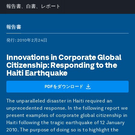
報告書、白書、レポート
報告書
発行
: 2010年2月24日
Innovations in Corporate Global
Citizenship: Responding to the
Haiti Earthquake
PDFをダウンロード
The unparalleled disaster in Haiti required an
unprecedented response. In the following report we
present examples of corporate global citizenship in
Haiti following the tragic earthquake of 12 January
2010. The purpose of doing so is to highlight the