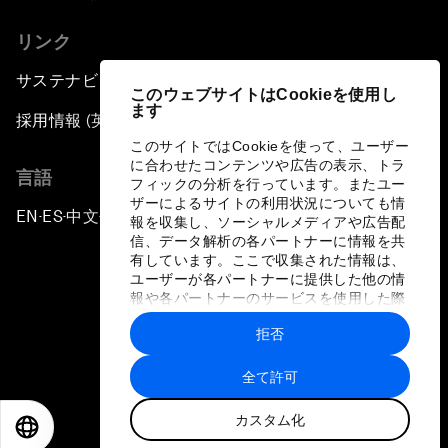
リンク
サステナビリティへの取り組み
このウェブサイトはCookieを使用し
ます
採用情報 (英語のみ)
このサイトではCookieを使って、ユーザー
に合わせたコンテンツや広告の表示、トラ
言語
フィックの分析を行っています。またユー
ザーによるサイトの利用状況についても情
EN
ES
中文
日本語
▪
▪
▪
報を収集し、ソーシャルメディアや広告配
信、データ解析の各パートナーに情報を共
有しています。ここで収集された情報は、
ユーザーが各パートナーに提供した他の情
報や各パートナーのサービスを使用した際
に収集された情報と組み合わされ、各パー
拒否
トナーによって使用されることがありま
プライバシーポリシーと利用規約
す。
全て許可
サイトマップ
カスタム化
©
2026
世界経済フォーラム
EN
ES
中文
日本語