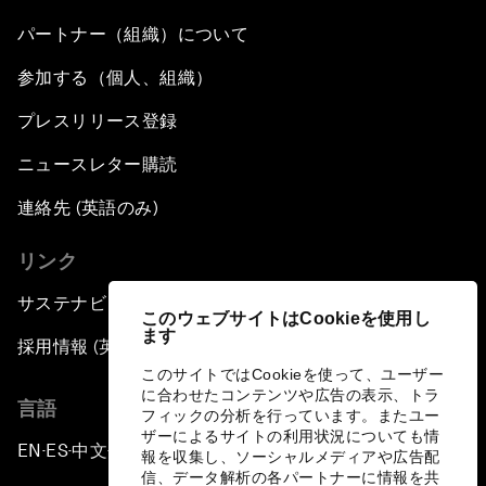
パートナー（組織）について
参加する（個人、組織）
プレスリリース登録
ニュースレター購読
連絡先 (英語のみ)
リンク
サステナビリティへの取り組み
このウェブサイトはCookieを使用し
ます
採用情報 (英語のみ)
このサイトではCookieを使って、ユーザー
に合わせたコンテンツや広告の表示、トラ
言語
フィックの分析を行っています。またユー
ザーによるサイトの利用状況についても情
EN
ES
中文
日本語
▪
▪
▪
報を収集し、ソーシャルメディアや広告配
信、データ解析の各パートナーに情報を共