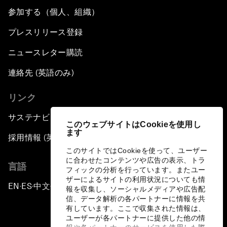
参加する（個人、組織）
プレスリリース登録
ニュースレター購読
連絡先 (英語のみ)
リンク
サステナビリティへの取り組み
このウェブサイトはCookieを使用し
ます
採用情報 (英語のみ)
このサイトではCookieを使って、ユーザー
に合わせたコンテンツや広告の表示、トラ
言語
フィックの分析を行っています。またユー
ザーによるサイトの利用状況についても情
EN
ES
中文
日本語
▪
▪
▪
報を収集し、ソーシャルメディアや広告配
信、データ解析の各パートナーに情報を共
有しています。ここで収集された情報は、
ユーザーが各パートナーに提供した他の情