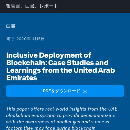
報告書、白書、レポート
白書
発行
: 2020年1月15日
Inclusive Deployment of
Blockchain: Case Studies and
Learnings from the United Arab
Emirates
PDFをダウンロード
This paper offers real-world insights from the UAE
blockchain ecosystem to provide decisionmakers
with the awareness of challenges and success
factors they may face during blockchain