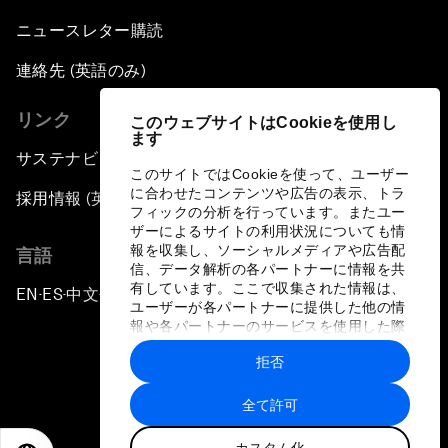
ニュースレター購読
連絡先 (英語のみ)
リンク
このウェブサイトはCookieを使用し
ます
サステナビリティへの取り組み
このサイトではCookieを使って、ユーザー
に合わせたコンテンツや広告の表示、トラ
採用情報 (英語のみ)
フィックの分析を行っています。またユー
ザーによるサイトの利用状況についても情
報を収集し、ソーシャルメディアや広告配
言語
信、データ解析の各パートナーに情報を共
有しています。ここで収集された情報は、
EN
ES
中文
日本語
▪
▪
▪
ユーザーが各パートナーに提供した他の情
報や各パートナーのサービスを使用した際
に収集された情報と組み合わされ、各パー
拒否
トナーによって使用されることがありま
す。
全て許可
プライバシーポリシーと利用規約
カスタム化