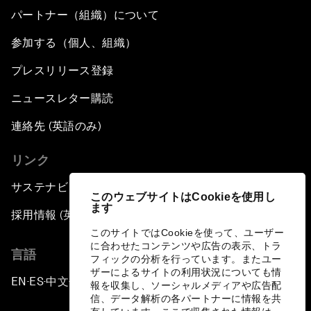
パートナー（組織）について
参加する（個人、組織）
プレスリリース登録
ニュースレター購読
連絡先 (英語のみ)
リンク
サステナビリティへの取り組み
このウェブサイトはCookieを使用し
ます
採用情報 (英語のみ)
このサイトではCookieを使って、ユーザー
に合わせたコンテンツや広告の表示、トラ
言語
フィックの分析を行っています。またユー
ザーによるサイトの利用状況についても情
EN
ES
中文
日本語
▪
▪
▪
報を収集し、ソーシャルメディアや広告配
信、データ解析の各パートナーに情報を共