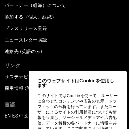
パートナー（組織）について
参加する（個人、組織）
プレスリリース登録
ニュースレター購読
連絡先 (英語のみ)
リンク
サステナビリティへの取り組み
このウェブサイトはCookieを使用し
ます
採用情報 (英語のみ)
このサイトではCookieを使って、ユーザー
に合わせたコンテンツや広告の表示、トラ
言語
フィックの分析を行っています。またユー
ザーによるサイトの利用状況についても情
EN
ES
中文
日本語
▪
▪
▪
報を収集し、ソーシャルメディアや広告配
信、データ解析の各パートナーに情報を共
有しています。ここで収集された情報は、