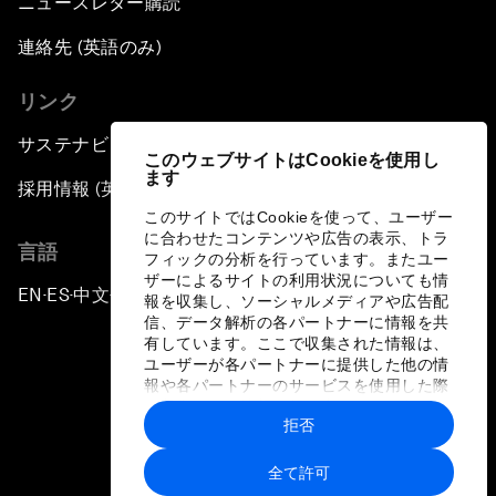
ニュースレター購読
連絡先 (英語のみ)
リンク
サステナビリティへの取り組み
このウェブサイトはCookieを使用し
ます
採用情報 (英語のみ)
このサイトではCookieを使って、ユーザー
に合わせたコンテンツや広告の表示、トラ
言語
フィックの分析を行っています。またユー
ザーによるサイトの利用状況についても情
EN
ES
中文
日本語
▪
▪
▪
報を収集し、ソーシャルメディアや広告配
信、データ解析の各パートナーに情報を共
有しています。ここで収集された情報は、
ユーザーが各パートナーに提供した他の情
報や各パートナーのサービスを使用した際
に収集された情報と組み合わされ、各パー
拒否
トナーによって使用されることがありま
プライバシーポリシーと利用規約
す。
全て許可
サイトマップ