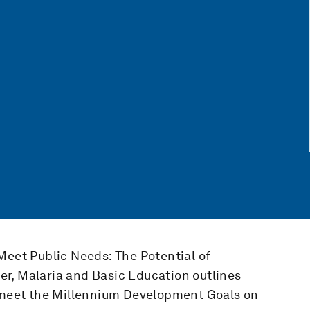
Meet Public Needs: The Potential of
r, Malaria and Basic Education outlines
p meet the Millennium Development Goals on