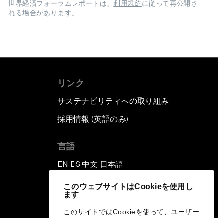
世界経済フォーラムレポートは、
利用規約
に従って再公開さ
れる場合があります。
リンク
サステナビリティへの取り組み
採用情報 (英語のみ)
て
言語
EN
ES
中文
日本語
▪
▪
▪
このウェブサイトはCookieを使用し
ます
このサイトではCookieを使って、ユーザー