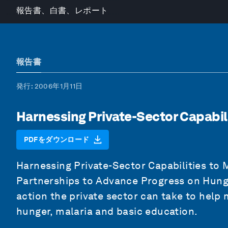
報告書、白書、レポート
報告書
発行
: 2006年1月11日
Harnessing Private-Sector Capabil
PDFをダウンロード
Harnessing Private-Sector Capabilities to 
Partnerships to Advance Progress on Hunge
action the private sector can take to hel
hunger, malaria and basic education.