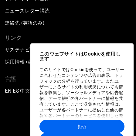
ニュースレター購読
連絡先 (英語のみ)
リンク
サステナビリティへの取り組み
このウェブサイトはCookieを使用し
ます
採用情報 (英語のみ)
このサイトではCookieを使って、ユーザー
に合わせたコンテンツや広告の表示、トラ
言語
フィックの分析を行っています。またユー
ザーによるサイトの利用状況についても情
EN
ES
中文
日本語
▪
▪
▪
報を収集し、ソーシャルメディアや広告配
信、データ解析の各パートナーに情報を共
有しています。ここで収集された情報は、
ユーザーが各パートナーに提供した他の情
報や各パートナーのサービスを使用した際
に収集された情報と組み合わされ、各パー
拒否
トナーによって使用されることがありま
プライバシーポリシーと利用規約
す。