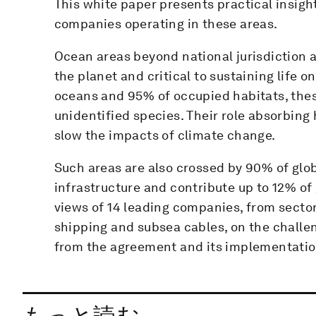
This white paper presents practical insigh
companies operating in these areas.
Ocean areas beyond national jurisdiction 
the planet and critical to sustaining life o
oceans and 95% of occupied habitats, thes
unidentified species. Their role absorbing 
slow the impacts of climate change.
Such areas are also crossed by 90% of glob
infrastructure and contribute up to 12% of 
views of 14 leading companies, from sectors
shipping and subsea cables, on the challen
from the agreement and its implementatio
もっと読む