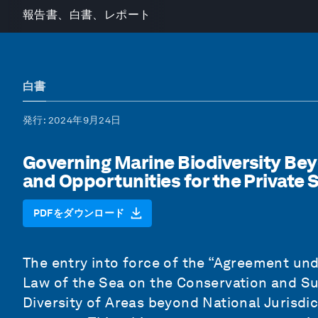
報告書、白書、レポート
白書
発行
: 2024年9月24日
Governing Marine Biodiversity Bey
and Opportunities for the Private 
PDFをダウンロード
The entry into force of the “Agreement un
Law of the Sea on the Conservation and Su
Diversity of Areas beyond National Jurisdi