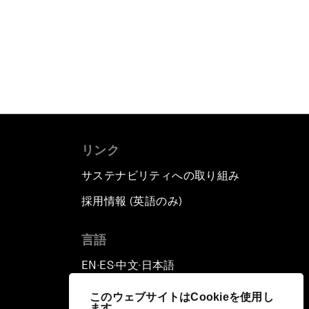
リンク
サステナビリティへの取り組み
採用情報 (英語のみ)
て
言語
EN
ES
中文
日本語
▪
▪
▪
このウェブサイトはCookieを使用し
ます