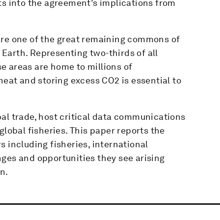
ts into the agreement’s implications from
are one of the great remaining commons of
n Earth. Representing two-thirds of all
e areas are home to millions of
heat and storing excess CO2 is essential to
al trade, host critical data communications
global fisheries. This paper reports the
 including fisheries, international
ges and opportunities they see arising
n.