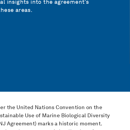
l insights into the agreement’s
these areas.
der the United Nations Convention on the
tainable Use of Marine Biological Diversity
BNJ Agreement) marks a historic moment.