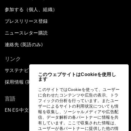
参加する（個人、組織）
プレスリリース登録
ニュースレター購読
連絡先 (英語のみ)
リンク
サステナビリティへの取り組み
このウェブサイトはCookieを使用し
ます
採用情報 (英語のみ)
このサイトではCookieを使って、ユーザー
に合わせたコンテンツや広告の表示、トラ
言語
フィックの分析を行っています。またユー
ザーによるサイトの利用状況についても情
EN
ES
中文
日本語
▪
▪
▪
報を収集し、ソーシャルメディアや広告配
信、データ解析の各パートナーに情報を共
有しています。ここで収集された情報は、
ユーザーが各パートナーに提供した他の情