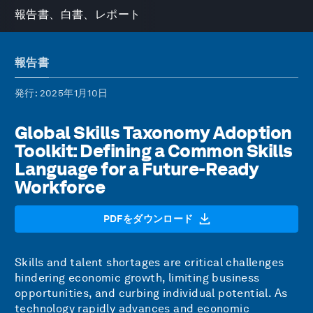
報告書、白書、レポート
報告書
発行
: 2025年1月10日
Global Skills Taxonomy Adoption
Toolkit: Defining a Common Skills
Language for a Future-Ready
Workforce
PDFをダウンロード
Skills and talent shortages are critical challenges
hindering economic growth, limiting business
opportunities, and curbing individual potential. As
technology rapidly advances and economic