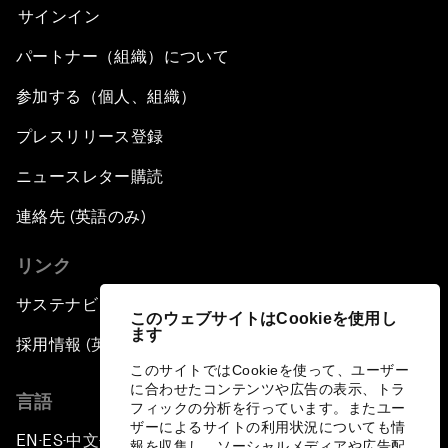
サインイン
パートナー（組織）について
参加する（個人、組織）
プレスリリース登録
ニュースレター購読
連絡先 (英語のみ)
リンク
サステナビリティへの取り組み
このウェブサイトはCookieを使用し
ます
採用情報 (英語のみ)
このサイトではCookieを使って、ユーザー
に合わせたコンテンツや広告の表示、トラ
言語
フィックの分析を行っています。またユー
ザーによるサイトの利用状況についても情
EN
ES
中文
日本語
▪
▪
▪
報を収集し、ソーシャルメディアや広告配