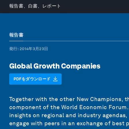
報告書、白書、レポート
報告書
発行
: 2014年3月23日
Global Growth Companies
PDFをダウンロード
Together with the other New Champions, t
component of the World Economic Forum. 
insights on regional and industry agendas,
engage with peers in an exchange of best p