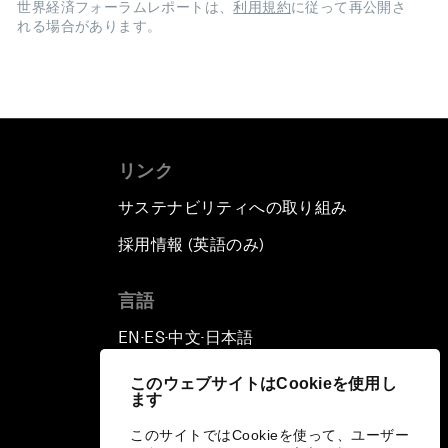
世界経済フォーラムレポートは、
利用規約
に従って再公開さ
れる場合があります。
リンク
サステナビリティへの取り組み
採用情報 (英語のみ)
て
言語
EN
ES
中文
日本語
▪
▪
▪
このウェブサイトはCookieを使用し
ます
このサイトではCookieを使って、ユーザー