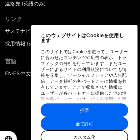
連絡先 (英語のみ)
リンク
サステナビリティへの取り組み
このウェブサイトはCookieを使用し
ます
採用情報 (英語のみ)
このサイトではCookieを使って、ユーザー
に合わせたコンテンツや広告の表示、トラ
言語
フィックの分析を行っています。またユー
ザーによるサイトの利用状況についても情
EN
ES
中文
日本語
▪
▪
▪
報を収集し、ソーシャルメディアや広告配
信、データ解析の各パートナーに情報を共
有しています。ここで収集された情報は、
ユーザーが各パートナーに提供した他の情
報や各パートナーのサービスを使用した際
に収集された情報と組み合わされ、各パー
拒否
トナーによって使用されることがありま
プライバシーポリシーと利用規約
す。
全て許可
サイトマップ
カスタム化
©
2026
世界経済フォーラム
EN
ES
中文
日本語