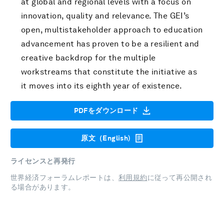
at global and regional levels with a focus on
innovation, quality and relevance. The GEI’s
open, multistakeholder approach to education
advancement has proven to be a resilient and
creative backdrop for the multiple
workstreams that constitute the initiative as
it moves into its eighth year of existence.
PDFをダウンロード
原文（English)
ライセンスと再発行
世界経済フォーラムレポートは、
利用規約
に従って再公開され
る場合があります。