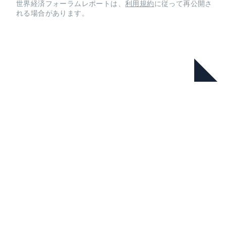
世界経済フォーラムレポートは、
利用規約
に従って再公開さ
れる場合があります。
本シリーズ
Global Competitiveness
Report Special Edition 2020:
How Countries are Performing
on the Road to Recovery