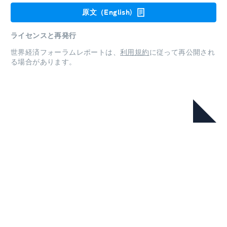
原文（English)
ライセンスと再発行
世界経済フォーラムレポートは、
利用規約
に従って再公開され
る場合があります。
本シリーズ
Global Competitiveness Report
Special Edition 2020: How
Countries are Performing on the
Road to Recovery