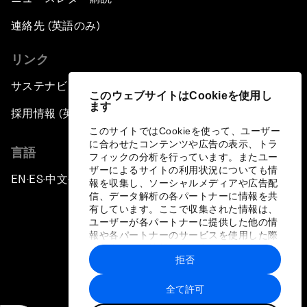
連絡先 (英語のみ)
リンク
サステナビリティへの取り組み
このウェブサイトはCookieを使用し
ます
採用情報 (英語のみ)
このサイトではCookieを使って、ユーザー
に合わせたコンテンツや広告の表示、トラ
言語
フィックの分析を行っています。またユー
ザーによるサイトの利用状況についても情
EN
ES
中文
日本語
▪
▪
▪
報を収集し、ソーシャルメディアや広告配
信、データ解析の各パートナーに情報を共
有しています。ここで収集された情報は、
ユーザーが各パートナーに提供した他の情
報や各パートナーのサービスを使用した際
に収集された情報と組み合わされ、各パー
拒否
トナーによって使用されることがありま
プライバシーポリシーと利用規約
す。
全て許可
サイトマップ