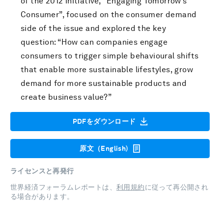
of the 2012 initiative, “Engaging Tomorrow’s
Consumer”, focused on the consumer demand
side of the issue and explored the key
question: “How can companies engage
consumers to trigger simple behavioural shifts
that enable more sustainable lifestyles, grow
demand for more sustainable products and
create business value?”
PDFをダウンロード
原文（English)
ライセンスと再発行
世界経済フォーラムレポートは、
利用規約
に従って再公開され
る場合があります。