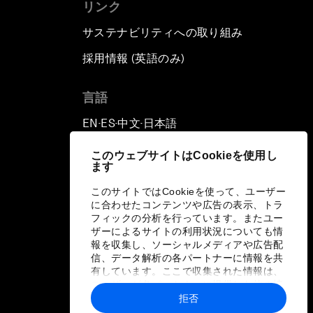
リンク
サステナビリティへの取り組み
採用情報 (英語のみ)
て
言語
EN
ES
中文
日本語
▪
▪
▪
このウェブサイトはCookieを使用し
ます
このサイトではCookieを使って、ユーザー
に合わせたコンテンツや広告の表示、トラ
フィックの分析を行っています。またユー
ザーによるサイトの利用状況についても情
報を収集し、ソーシャルメディアや広告配
信、データ解析の各パートナーに情報を共
有しています。ここで収集された情報は、
ユーザーが各パートナーに提供した他の情
報や各パートナーのサービスを使用した際
拒否
に収集された情報と組み合わされ、各パー