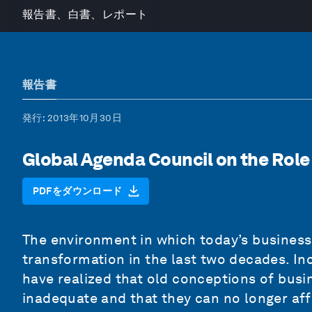
報告書、白書、レポート
報告書
発行
: 2013年10月30日
Global Agenda Council on the Role
PDFをダウンロード
The environment in which today’s busines
transformation in the last two decades. Inc
have realized that old conceptions of busin
inadequate and that they can no longer aff