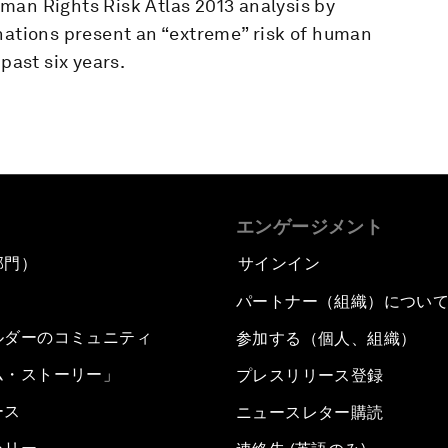
man Rights Risk Atlas 2013 analysis by
 nations present an “extreme” risk of human
past six years.
エンゲージメント
部門）
サインイン
パートナー（組織）につい
ルダーのコミュニティ
参加する（個人、組織）
ム・ストーリー」
プレスリリース登録
ース
ニュースレター購読