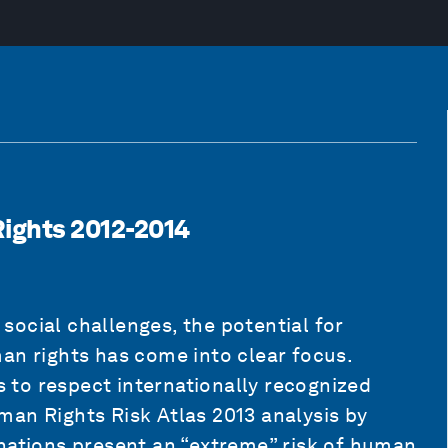
ights 2012-2014
ocial challenges, the potential for
an rights has come into clear focus.
to respect internationally recognized
man Rights Risk Atlas 2013 analysis by
 nations present an “extreme” risk of human