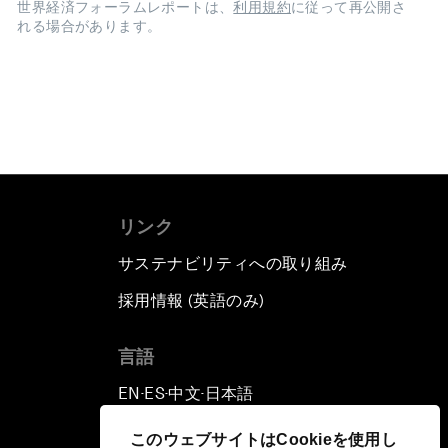
世界経済フォーラムレポートは、
利用規約
に従って再公開さ
れる場合があります。
リンク
サステナビリティへの取り組み
採用情報 (英語のみ)
て
言語
EN
ES
中文
日本語
▪
▪
▪
このウェブサイトはCookieを使用し