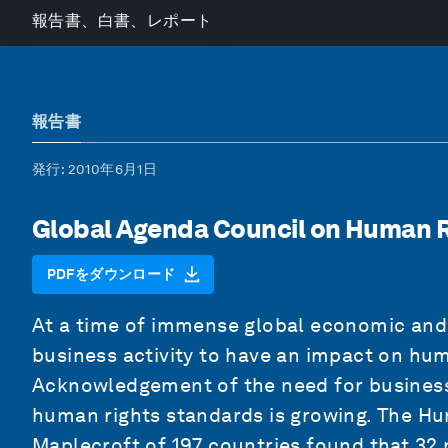
報告書、白書、レポート
報告書
発行
: 2010年6月1日
Global Agenda Council on Human R
PDFをダウンロード
At a time of immense global economic and s
business activity to have an impact on hum
Acknowledgement of the need for business 
human rights standards is growing. The Hu
Maplecroft of 197 countries found that 32