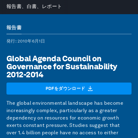
報告書、白書、レポート
報告書
発行
: 2010年6月1日
Global Agenda Council on
Governance for Sustainability
2012-2014
PDFをダウンロード
The global environmental landscape has become
increasingly complex, particularly as a greater
dependency on resources for economic growth
exerts constant pressure. Studies suggest that
over 1.4 billion people have no access to either