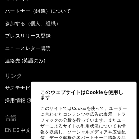
パートナー（組織）について
参加する（個人、組織）
プレスリリース登録
ニュースレター購読
連絡先 (英語のみ)
リンク
サステナビリティへの取り組み
このウェブサイトはCookieを使用し
ます
採用情報 (英語のみ)
このサイトではCookieを使って、ユーザー
に合わせたコンテンツや広告の表示、トラ
言語
フィックの分析を行っています。またユー
ザーによるサイトの利用状況についても情
EN
ES
中文
日本語
▪
▪
▪
報を収集し、ソーシャルメディアや広告配
信、データ解析の各パートナーに情報を共