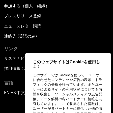
参加する（個人、組織）
プレスリリース登録
ニュースレター購読
連絡先 (英語のみ)
リンク
サステナビリティへの取り組み
このウェブサイトはCookieを使用し
ます
採用情報 (英語のみ)
このサイトではCookieを使って、ユーザー
に合わせたコンテンツや広告の表示、トラ
言語
フィックの分析を行っています。またユー
ザーによるサイトの利用状況についても情
EN
ES
中文
日本語
▪
▪
▪
報を収集し、ソーシャルメディアや広告配
信、データ解析の各パートナーに情報を共
有しています。ここで収集された情報は、
ユーザーが各パートナーに提供した他の情