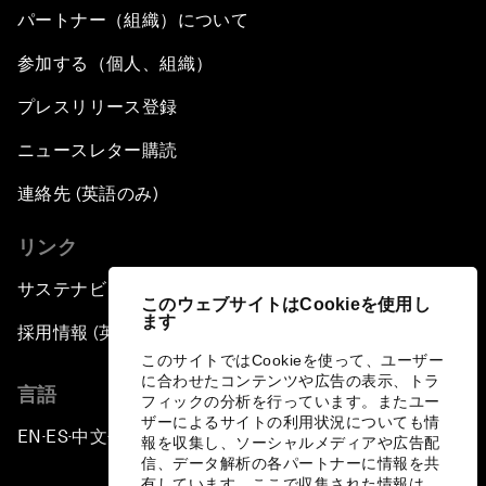
パートナー（組織）について
参加する（個人、組織）
プレスリリース登録
ニュースレター購読
連絡先 (英語のみ)
リンク
サステナビリティへの取り組み
このウェブサイトはCookieを使用し
ます
採用情報 (英語のみ)
このサイトではCookieを使って、ユーザー
に合わせたコンテンツや広告の表示、トラ
言語
フィックの分析を行っています。またユー
ザーによるサイトの利用状況についても情
EN
ES
中文
日本語
▪
▪
▪
報を収集し、ソーシャルメディアや広告配
信、データ解析の各パートナーに情報を共
有しています。ここで収集された情報は、