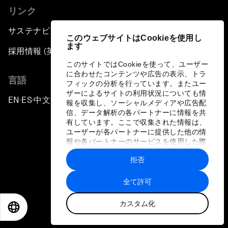
リンク
サステナビリティへの取り組み
このウェブサイトはCookieを使用し
ます
採用情報 (英語のみ)
このサイトではCookieを使って、ユーザー
に合わせたコンテンツや広告の表示、トラ
言語
フィックの分析を行っています。またユー
ザーによるサイトの利用状況についても情
EN
ES
中文
日本語
▪
▪
▪
報を収集し、ソーシャルメディアや広告配
信、データ解析の各パートナーに情報を共
有しています。ここで収集された情報は、
ユーザーが各パートナーに提供した他の情
報や各パートナーのサービスを使用した際
に収集された情報と組み合わされ、各パー
拒否
トナーによって使用されることがありま
プライバシーポリシーと利用規約
す。
全て許可
サイトマップ
カスタム化
©
2026
世界経済フォーラム
EN
ES
中文
日本語