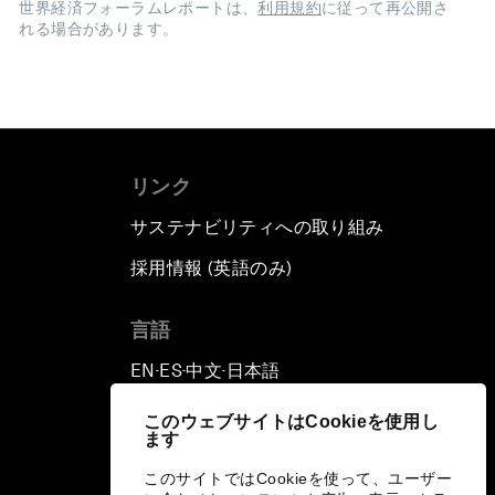
世界経済フォーラムレポートは、
利用規約
に従って再公開さ
れる場合があります。
リンク
サステナビリティへの取り組み
採用情報 (英語のみ)
て
言語
EN
ES
中文
日本語
▪
▪
▪
このウェブサイトはCookieを使用し
ます
このサイトではCookieを使って、ユーザー