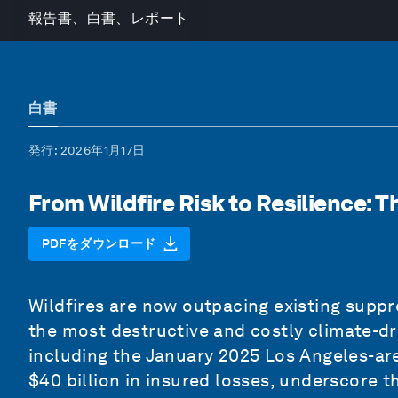
報告書、白書、レポート
白書
発行
: 2026年1月17日
From Wildfire Risk to Resilience: 
PDFをダウンロード
Wildfires are now outpacing existing sup
the most destructive and costly climate-dri
including the January 2025 Los Angeles-are
$40 billion in insured losses, underscore t