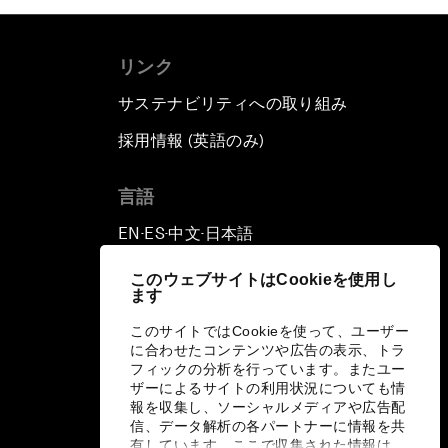
リンク
サステナビリティへの取り組み
採用情報 (英語のみ)
て
言語
EN
ES
中文
日本語
▪
▪
▪
このウェブサイトはCookieを使用し
ます
このサイトではCookieを使って、ユーザー
に合わせたコンテンツや広告の表示、トラ
フィックの分析を行っています。またユー
ザーによるサイトの利用状況についても情
報を収集し、ソーシャルメディアや広告配
信、データ解析の各パートナーに情報を共
有しています。ここで収集された情報は、