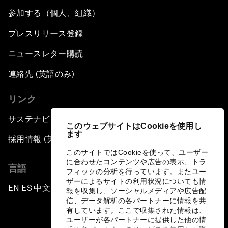
参加する（個人、組織）
プレスリリース登録
ニュースレター購読
連絡先 (英語のみ)
リンク
サステナビリティへの取り組み
このウェブサイトはCookieを使用し
ます
採用情報 (英語のみ)
このサイトではCookieを使って、ユーザー
に合わせたコンテンツや広告の表示、トラ
言語
フィックの分析を行っています。またユー
ザーによるサイトの利用状況についても情
EN
ES
中文
日本語
▪
▪
▪
報を収集し、ソーシャルメディアや広告配
信、データ解析の各パートナーに情報を共
有しています。ここで収集された情報は、
ユーザーが各パートナーに提供した他の情