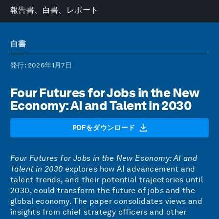
報告書、白書、レポート
白書
発行
: 2026年1月7日
Four Futures for Jobs in the New
Economy: AI and Talent in 2030
PDFをダウンロード
Four Futures for Jobs in the New Economy: AI and
Talent in 2030
explores how AI advancement and
talent trends, and their potential trajectories until
2030, could transform the future of jobs and the
global economy. The paper consolidates views and
insights from chief strategy officers and other