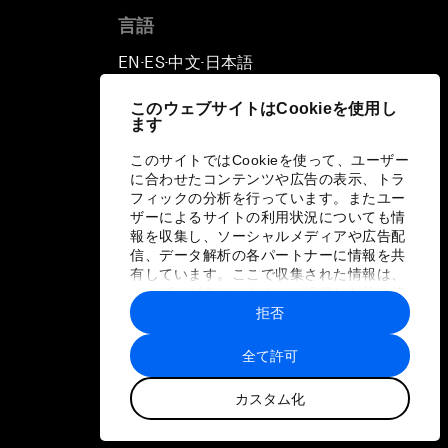
言語
EN
ES
中文
日本語
▪
▪
▪
このウェブサイトはCookieを使用し
ます
このサイトではCookieを使って、ユーザー
に合わせたコンテンツや広告の表示、トラ
フィックの分析を行っています。またユー
ザーによるサイトの利用状況についても情
報を収集し、ソーシャルメディアや広告配
信、データ解析の各パートナーに情報を共
有しています。ここで収集された情報は、
ユーザーが各パートナーに提供した他の情
報や各パートナーのサービスを使用した際
拒否
に収集された情報と組み合わされ、各パー
トナーによって使用されることがありま
全て許可
す。
カスタム化