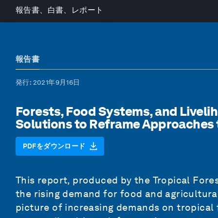
報告書、白書、レポート
報告書
発行
: 2021年9月16日
Forests, Food Systems, and Liveli
Solutions to Reframe Approaches 
PDFをダウンロード
This report, produced by the Tropical Fores
the rising demand for food and agricultura
picture of increasing demands on tropical 