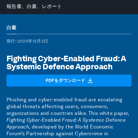
報告書、白書、レポート
白書
発行
: 2025年12月2日
Fighting Cyber-Enabled Fraud: A
Systemic Defence Approach
PDFをダウンロード
Phishing and cyber-enabled fraud are escalating
global threats affecting users, consumers,
organizations and countries alike. This white paper,
Fighting Cyber-Enabled Fraud: A Systemic Defence
Approach
, developed by the World Economic
Forum’s Partnership against Cybercrime in