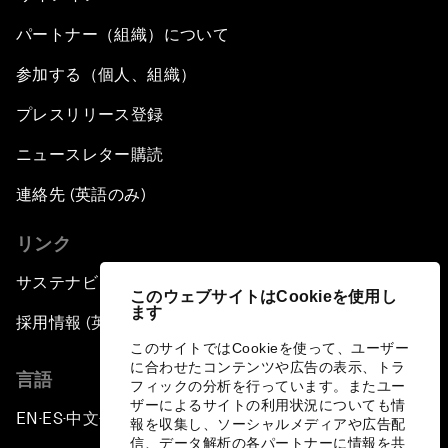
パートナー（組織）について
参加する（個人、組織）
プレスリリース登録
ニュースレター購読
連絡先 (英語のみ)
リンク
サステナビリティへの取り組み
このウェブサイトはCookieを使用し
ます
採用情報 (英語のみ)
このサイトではCookieを使って、ユーザー
に合わせたコンテンツや広告の表示、トラ
言語
フィックの分析を行っています。またユー
ザーによるサイトの利用状況についても情
EN
ES
中文
日本語
▪
▪
▪
報を収集し、ソーシャルメディアや広告配
信、データ解析の各パートナーに情報を共