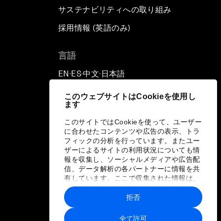
サステナビリティへの取り組み
採用情報 (英語のみ)
て
言語
EN
ES
中文
日本語
▪
▪
▪
このウェブサイトはCookieを使用し
ます
このサイトではCookieを使って、ユーザー
に合わせたコンテンツや広告の表示、トラ
フィックの分析を行っています。またユー
ザーによるサイトの利用状況についても情
報を収集し、ソーシャルメディアや広告配
信、データ解析の各パートナーに情報を共
有しています。ここで収集された情報は、
ユーザーが各パートナーに提供した他の情
報や各パートナーのサービスを使用した際
拒否
に収集された情報と組み合わされ、各パー
トナーによって使用されることがありま
全て許可