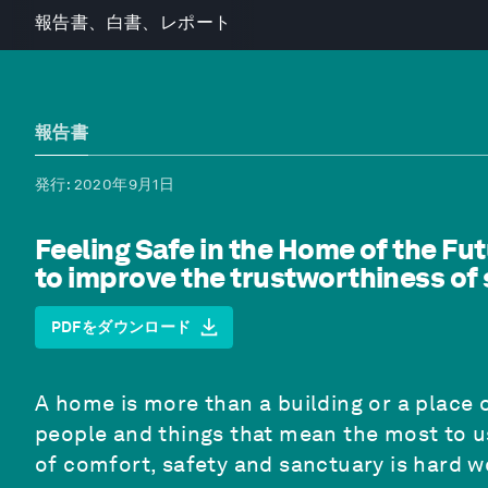
報告書、白書、レポート
報告書
発行
: 2020年9月1日
Feeling Safe in the Home of the Fu
to improve the trustworthiness of
PDFをダウンロード
A home is more than a building or a place o
people and things that mean the most to us
of comfort, safety and sanctuary is hard w