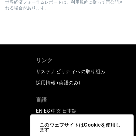
世界経済フォーラムレポートは、
利用規約
に従って再公開さ
れる場合があります。
リンク
サステナビリティへの取り組み
採用情報 (英語のみ)
て
言語
EN
ES
中文
日本語
▪
▪
▪
このウェブサイトはCookieを使用し
ます