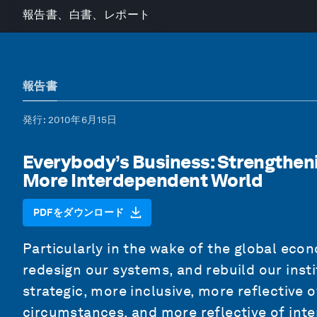
報告書、白書、レポート
報告書
発行
: 2010年6月15日
Everybody’s Business: Strengtheni
More Interdependent World
PDFをダウンロード
Particularly in the wake of the global econ
redesign our systems, and rebuild our ins
strategic, more inclusive, more reflective
circumstances, and more reflective of inte