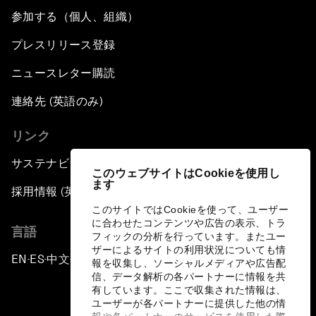
参加する（個人、組織）
プレスリリース登録
ニュースレター購読
連絡先 (英語のみ)
リンク
サステナビリティへの取り組み
このウェブサイトはCookieを使用し
ます
採用情報 (英語のみ)
このサイトではCookieを使って、ユーザー
に合わせたコンテンツや広告の表示、トラ
言語
フィックの分析を行っています。またユー
ザーによるサイトの利用状況についても情
EN
ES
中文
日本語
▪
▪
▪
報を収集し、ソーシャルメディアや広告配
信、データ解析の各パートナーに情報を共
有しています。ここで収集された情報は、
ユーザーが各パートナーに提供した他の情