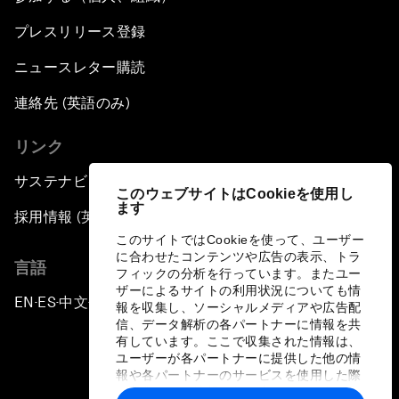
プレスリリース登録
ニュースレター購読
連絡先 (英語のみ)
リンク
サステナビリティへの取り組み
このウェブサイトはCookieを使用し
ます
採用情報 (英語のみ)
このサイトではCookieを使って、ユーザー
に合わせたコンテンツや広告の表示、トラ
言語
フィックの分析を行っています。またユー
ザーによるサイトの利用状況についても情
EN
ES
中文
日本語
▪
▪
▪
報を収集し、ソーシャルメディアや広告配
信、データ解析の各パートナーに情報を共
有しています。ここで収集された情報は、
ユーザーが各パートナーに提供した他の情
報や各パートナーのサービスを使用した際
に収集された情報と組み合わされ、各パー