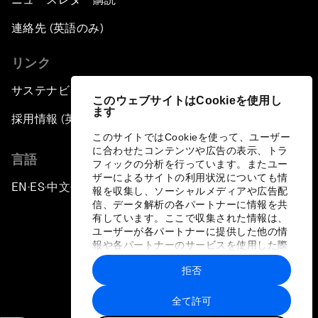
連絡先 (英語のみ)
リンク
サステナビリティへの取り組み
このウェブサイトはCookieを使用し
ます
採用情報 (英語のみ)
このサイトではCookieを使って、ユーザー
に合わせたコンテンツや広告の表示、トラ
言語
フィックの分析を行っています。またユー
ザーによるサイトの利用状況についても情
EN
ES
中文
日本語
▪
▪
▪
報を収集し、ソーシャルメディアや広告配
信、データ解析の各パートナーに情報を共
有しています。ここで収集された情報は、
ユーザーが各パートナーに提供した他の情
報や各パートナーのサービスを使用した際
に収集された情報と組み合わされ、各パー
拒否
トナーによって使用されることがありま
プライバシーポリシーと利用規約
す。
全て許可
サイトマップ