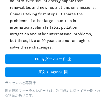
country. With 15% of energy supply from
renewables and new restrictions on emissions,
China is taking first steps. It shares the
problems of other large countries in
international climate talks, pollution
mitigation and other international problems,
but three, five or 10 years are not enough to
solve these challenges.
PDFをダウンロード
原文（English)
ライセンスと再発行
世界経済フォーラムレポートは、
利用規約
に従って再公開され
る場合があります。