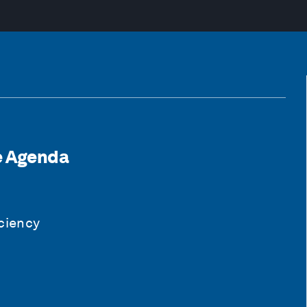
he Agenda
iciency