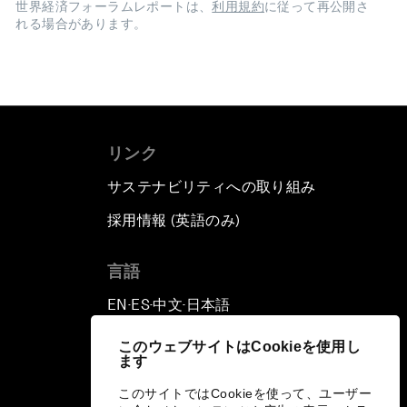
世界経済フォーラムレポートは、
利用規約
に従って再公開さ
れる場合があります。
リンク
サステナビリティへの取り組み
採用情報 (英語のみ)
て
言語
EN
ES
中文
日本語
▪
▪
▪
このウェブサイトはCookieを使用し
ます
このサイトではCookieを使って、ユーザー