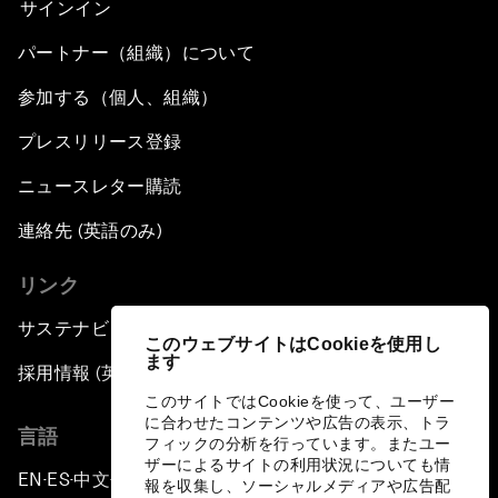
サインイン
パートナー（組織）について
参加する（個人、組織）
プレスリリース登録
ニュースレター購読
連絡先 (英語のみ)
リンク
サステナビリティへの取り組み
このウェブサイトはCookieを使用し
ます
採用情報 (英語のみ)
このサイトではCookieを使って、ユーザー
に合わせたコンテンツや広告の表示、トラ
言語
フィックの分析を行っています。またユー
ザーによるサイトの利用状況についても情
EN
ES
中文
日本語
▪
▪
▪
報を収集し、ソーシャルメディアや広告配