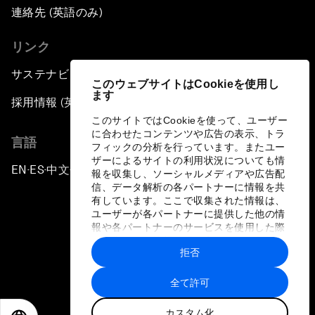
連絡先 (英語のみ)
リンク
サステナビリティへの取り組み
このウェブサイトはCookieを使用し
ます
採用情報 (英語のみ)
このサイトではCookieを使って、ユーザー
に合わせたコンテンツや広告の表示、トラ
言語
フィックの分析を行っています。またユー
ザーによるサイトの利用状況についても情
EN
ES
中文
日本語
▪
▪
▪
報を収集し、ソーシャルメディアや広告配
信、データ解析の各パートナーに情報を共
有しています。ここで収集された情報は、
ユーザーが各パートナーに提供した他の情
報や各パートナーのサービスを使用した際
に収集された情報と組み合わされ、各パー
拒否
トナーによって使用されることがありま
プライバシーポリシーと利用規約
す。
全て許可
サイトマップ
カスタム化