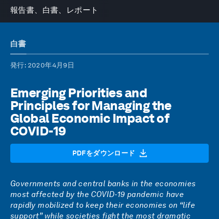
報告書、白書、レポート
白書
発行
: 2020年4月9日
Emerging Priorities and
Principles for Managing the
Global Economic Impact of
COVID-19
PDFをダウンロード
Governments and central banks in the economies
most affected by the COVID-19 pandemic have
rapidly mobilized to keep their economies on “life
support” while societies fight the most dramatic