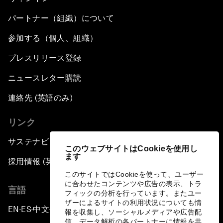
パートナー（組織）について
参加する（個人、組織）
プレスリリース登録
ニュースレター購読
連絡先 (英語のみ)
リンク
サステナビリティへの取り組み
このウェブサイトはCookieを使用し
ます
採用情報 (英語のみ)
このサイトではCookieを使って、ユーザー
に合わせたコンテンツや広告の表示、トラ
言語
フィックの分析を行っています。またユー
ザーによるサイトの利用状況についても情
EN
ES
中文
日本語
▪
▪
▪
報を収集し、ソーシャルメディアや広告配
信、データ解析の各パートナーに情報を共