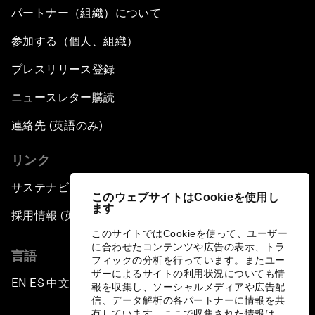
パートナー（組織）について
参加する（個人、組織）
プレスリリース登録
ニュースレター購読
連絡先 (英語のみ)
リンク
サステナビリティへの取り組み
このウェブサイトはCookieを使用し
ます
採用情報 (英語のみ)
このサイトではCookieを使って、ユーザー
に合わせたコンテンツや広告の表示、トラ
言語
フィックの分析を行っています。またユー
ザーによるサイトの利用状況についても情
EN
ES
中文
日本語
▪
▪
▪
報を収集し、ソーシャルメディアや広告配
信、データ解析の各パートナーに情報を共
有しています。ここで収集された情報は、