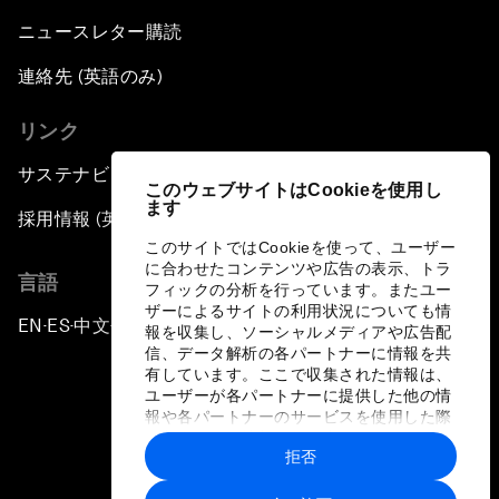
ニュースレター購読
連絡先 (英語のみ)
リンク
サステナビリティへの取り組み
このウェブサイトはCookieを使用し
ます
採用情報 (英語のみ)
このサイトではCookieを使って、ユーザー
に合わせたコンテンツや広告の表示、トラ
言語
フィックの分析を行っています。またユー
ザーによるサイトの利用状況についても情
EN
ES
中文
日本語
▪
▪
▪
報を収集し、ソーシャルメディアや広告配
信、データ解析の各パートナーに情報を共
有しています。ここで収集された情報は、
ユーザーが各パートナーに提供した他の情
報や各パートナーのサービスを使用した際
に収集された情報と組み合わされ、各パー
拒否
トナーによって使用されることがありま
プライバシーポリシーと利用規約
す。