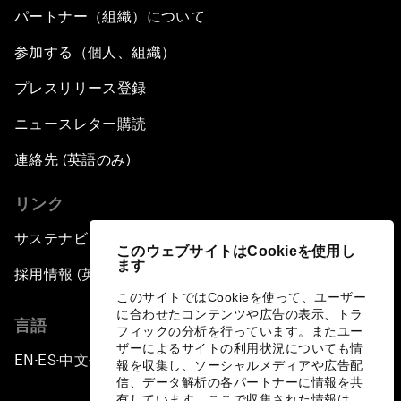
パートナー（組織）について
参加する（個人、組織）
プレスリリース登録
ニュースレター購読
連絡先 (英語のみ)
リンク
サステナビリティへの取り組み
このウェブサイトはCookieを使用し
ます
採用情報 (英語のみ)
このサイトではCookieを使って、ユーザー
に合わせたコンテンツや広告の表示、トラ
言語
フィックの分析を行っています。またユー
ザーによるサイトの利用状況についても情
EN
ES
中文
日本語
▪
▪
▪
報を収集し、ソーシャルメディアや広告配
信、データ解析の各パートナーに情報を共
有しています。ここで収集された情報は、