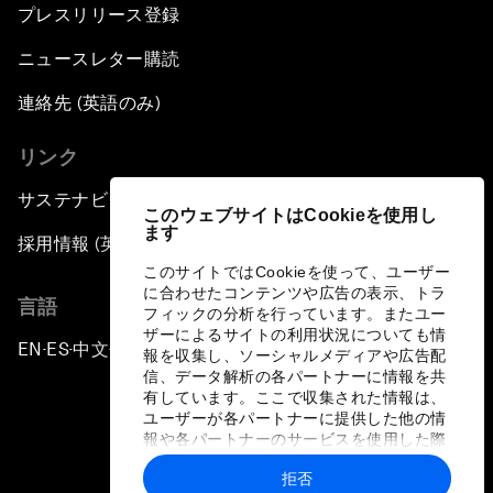
プレスリリース登録
ニュースレター購読
連絡先 (英語のみ)
リンク
サステナビリティへの取り組み
このウェブサイトはCookieを使用し
ます
採用情報 (英語のみ)
このサイトではCookieを使って、ユーザー
に合わせたコンテンツや広告の表示、トラ
言語
フィックの分析を行っています。またユー
ザーによるサイトの利用状況についても情
EN
ES
中文
日本語
▪
▪
▪
報を収集し、ソーシャルメディアや広告配
信、データ解析の各パートナーに情報を共
有しています。ここで収集された情報は、
ユーザーが各パートナーに提供した他の情
報や各パートナーのサービスを使用した際
に収集された情報と組み合わされ、各パー
拒否
トナーによって使用されることがありま