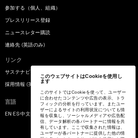
参加する（個人、組織）
プレスリリース登録
ニュースレター購読
連絡先 (英語のみ)
リンク
サステナビリティへの取り組み
このウェブサイトはCookieを使用し
ます
採用情報 (英語のみ)
このサイトではCookieを使って、ユーザー
に合わせたコンテンツや広告の表示、トラ
言語
フィックの分析を行っています。またユー
ザーによるサイトの利用状況についても情
EN
ES
中文
日本語
▪
▪
▪
報を収集し、ソーシャルメディアや広告配
信、データ解析の各パートナーに情報を共
有しています。ここで収集された情報は、
ユーザーが各パートナーに提供した他の情