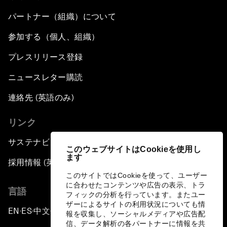
パートナー（組織）について
参加する（個人、組織）
プレスリリース登録
ニュースレター購読
連絡先 (英語のみ)
リンク
サステナビリティへの取り組み
このウェブサイトはCookieを使用し
ます
採用情報 (英語のみ)
このサイトではCookieを使って、ユーザー
に合わせたコンテンツや広告の表示、トラ
言語
フィックの分析を行っています。またユー
ザーによるサイトの利用状況についても情
EN
ES
中文
日本語
▪
▪
▪
報を収集し、ソーシャルメディアや広告配
信、データ解析の各パートナーに情報を共