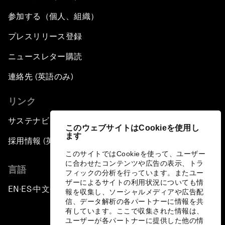
参加する（個人、組織）
プレスリリース登録
ニュースレター購読
連絡先 (英語のみ)
リンク
サステナビリティへの取り組み
このウェブサイトはCookieを使用し
ます
採用情報 (英語のみ)
このサイトではCookieを使って、ユーザー
に合わせたコンテンツや広告の表示、トラ
言語
フィックの分析を行っています。またユー
ザーによるサイトの利用状況についても情
EN
ES
中文
日本語
▪
▪
▪
報を収集し、ソーシャルメディアや広告配
信、データ解析の各パートナーに情報を共
有しています。ここで収集された情報は、
ユーザーが各パートナーに提供した他の情